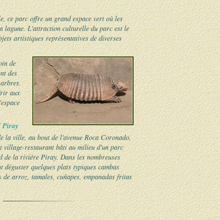
e, ce parc offre un grand espace vert où les
 lagune. L'attraction culturelle du parc est le
ets artistiques représentatives de diverses
oin de
nt des
 arbres.
rir aux
'espace
 Piray
de la ville, au bout de l'avenue Roca Coronado,
it village-restaurant bâti au milieu d'un parc
rd de la rivière Piray. Dans les nombreuses
ut déguster quelques plats typiques cambas
 de arroz, tamales, cuñapes, empanadas fritas