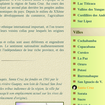
Lac Titicaca
uplaient la région de Santa Cruz. Au cours des
relayé au second plan derrière les peuples andins
Vallées des Yungas
 économiques du pays. Depuis le milieu du XXème
Cordillère des And
 le développement du commerce, l'agriculture
Sur Lipez
 ethnique international important, et l'on trouve
eurs voisins collas pour lesquels les origines
Villes
Cochabamba
 et collas sont assez différents et engendrent
es. Le sentiment nationaliste malheureusement
Copacabana
 l'indépendance de leur riche province, et des
Coroico
La Paz
Oruro
Potosí
Rurrenabaque
gais, Santa Cruz fut fondée en 1561 par le
San Ignacio de V.
 rivière Guapay, non loin de l'actuel San José
Santa Cruz
s tribus indiennes de la région, la ville fut
jusqu'à son emplacement actuel sur les rives de
Sorata
placement d'origine).
Sucre