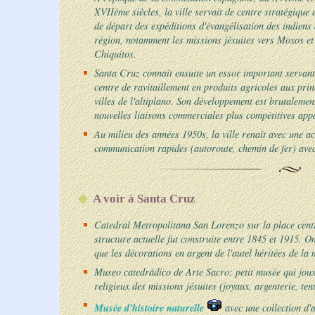
XVIIème siècles, la ville servait de centre stratégique 
de départ des expéditions d'évangélisation des indiens 
région, notamment les missions jésuites vers Moxos et
Chiquitos.
Santa Cruz connaît ensuite un essor important servant
centre de ravitaillement en produits agricoles aux prin
villes de l'altiplano. Son développement est brutalem
nouvelles liaisons commerciales plus compétitives appa
Au milieu des années 1950s, la ville renaît avec une ac
communication rapides (autoroute, chemin de fer) avec l
A voir à Santa Cruz
Catedral Metropolitana San Lorenzo sur la place cent
structure actuelle fut construite entre 1845 et 1915. O
que les décorations en argent de l'autel héritées de la
Museo catedrádico de Arte Sacro: petit musée qui jouxt
religieux des missions jésuites (joyaux, argenterie, ten
Musée d'histoire naturelle
avec une collection d'