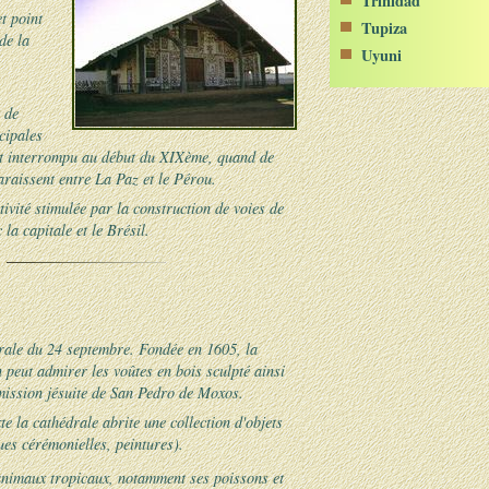
Trinidad
et point
Tupiza
de la
Uyuni
 de
cipales
ent interrompu au début du XIXème, quand de
raissent entre La Paz et le Pérou.
tivité stimulée par la construction de voies de
a capitale et le Brésil.
rale du 24 septembre. Fondée en 1605, la
n peut admirer les voûtes en bois sculpté ainsi
 mission jésuite de San Pedro de Moxos.
e la cathédrale abrite une collection d'objets
ues cérémonielles, peintures).
animaux tropicaux, notamment ses poissons et