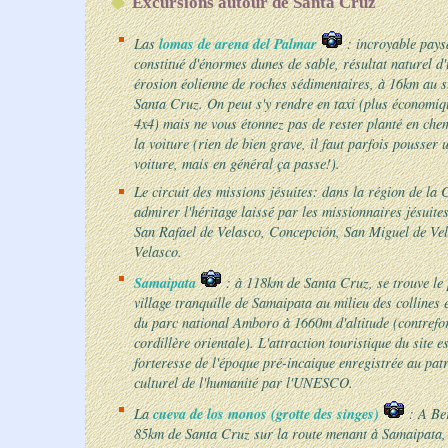
Excursions autour de Santa Cruz
lomas de arena del Palmar
Las
: incroyable pays
constitué d'énormes dunes de sable, résultat naturel d'
érosion éolienne de roches sédimentaires, à 16km au 
Santa Cruz. On peut s'y rendre en taxi (plus économiq
4x4) mais ne vous étonnez pas de rester planté en che
la voiture (rien de bien grave, il faut parfois pousser 
voiture, mais en général ça passe!).
Le circuit des missions jésuites: dans la région de la
admirer l'héritage laissé par les missionnaires jésuites
San Rafael de Velasco, Concepción, San Miguel de Ve
Velasco.
Samaipata
: à 118km de Santa Cruz, se trouve le 
village tranquille de Samaipata au milieu des collines e
du parc national Amboro à 1660m d'altitude (contrefor
cordillère orientale). L'attraction touristique du site e
forteresse de l'époque pré-incaique enregistrée au pat
culturel de l'humanité par l'UNESCO.
cueva de los monos (grotte des singes)
La
: A Be
85km de Santa Cruz sur la route menant à Samaipata,