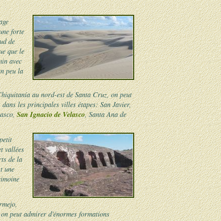
age
une forte
sud de
ue que le
min avec
un peu la
 Chiquitanía au nord-est de Santa Cruz, on peut
 dans les principales villes étapes: San Javier,
San Ignacio de Velasco
lasco,
, Santa Ana de
petit
t vallées
ts de la
st une
rimoine
rmejo,
 on peut admirer d'énormes formations