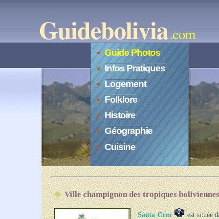
Guidebolivia
.com
Guide Photos
Infos Pratiques
Logement
Folklore
Histoire
Géographie
Cuisine
Ville champignon des tropiques bolivienne
Santa Cruz
est située d