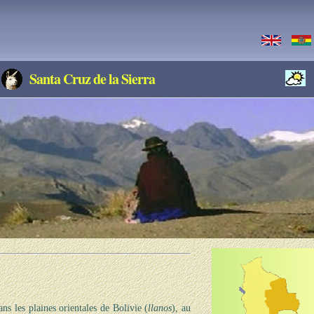
Santa Cruz de la Sierra
s
ans les plaines orientales de Bolivie (
llanos
), au