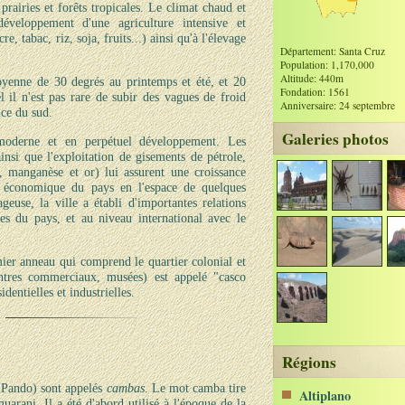
prairies et forêts tropicales. Le climat chaud et
éveloppement d'une agriculture intensive et
re, tabac, riz, soja, fruits...) ainsi qu'à l'élevage
Département: Santa Cruz
Population: 1,170,000
Altitude: 440m
yenne de 30 degrés au printemps et été, et 20
Fondation: 1561
l il n'est pas rare de subir des vagues de froid
Anniversaire: 24 septembre
ce du sud.
Galeries photos
moderne et en perpétuel développement. Les
insi que l'exploitation de gisements de pétrole,
r, manganèse et or) lui assurent une croissance
g économique du pays en l'espace de quelques
euse, la ville a établi d'importantes relations
es du pays, et au niveau international avec le
ier anneau qui comprend le quartier colonial et
centres commerciaux, musées) est appelé "casco
dentielles et industrielles.
Régions
t Pando) sont appelés
cambas
. Le mot camba tire
Altiplano
rani. Il a été d'abord utilisé à l'époque de la