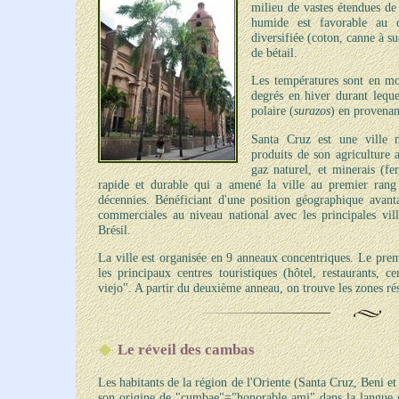
milieu de vastes étendues de 
humide est favorable au d
diversifiée (coton, canne à suc
de bétail.
Les températures sont en mo
degrés en hiver durant leque
polaire (
surazos
) en provenan
Santa Cruz est une ville 
produits de son agriculture a
gaz naturel, et minerais (fe
rapide et durable qui a amené la ville au premier ran
décennies. Bénéficiant d'une position géographique avantag
commerciales au niveau national avec les principales vill
Brésil.
La ville est organisée en 9 anneaux concentriques. Le prem
les principaux centres touristiques (hôtel, restaurants, 
viejo". A partir du deuxième anneau, on trouve les zones rési
Le réveil des cambas
Les habitants de la région de l'Oriente (Santa Cruz, Beni e
son origine de "cumbae"="honorable ami" dans la langue gua