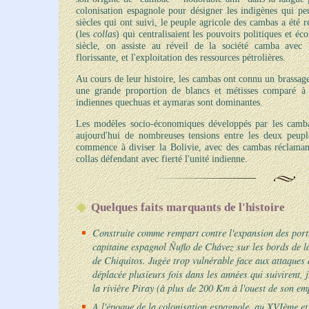
colonisation espagnole pour désigner les indigènes qui pe
siècles qui ont suivi, le peuple agricole des cambas a été 
(les
collas
) qui centralisaient les pouvoirs politiques et
siècle, on assiste au réveil de la société camba avec
florissante, et l'exploitation des ressources pétrolières.
Au cours de leur histoire, les cambas ont connu un brassage
une grande proportion de blancs et métisses comparé à l
indiennes quechuas et aymaras sont dominantes.
Les modèles socio-économiques développés par les cambas
aujourd'hui de nombreuses tensions entre les deux peupl
commence à diviser la Bolivie, avec des cambas réclamant
collas défendant avec fierté l'unité indienne.
Quelques faits marquants de l'histoire
Construite comme rempart contre l'expansion des portu
capitaine espagnol Ñuflo de Chávez sur les bords de la
de Chiquitos. Jugée trop vulnérable face aux attaques de
déplacée plusieurs fois dans les années qui suivirent, 
la rivière Piray (à plus de 200 Km à l'ouest de son em
A l'époque de la colonisation espagnole, au XVIème et