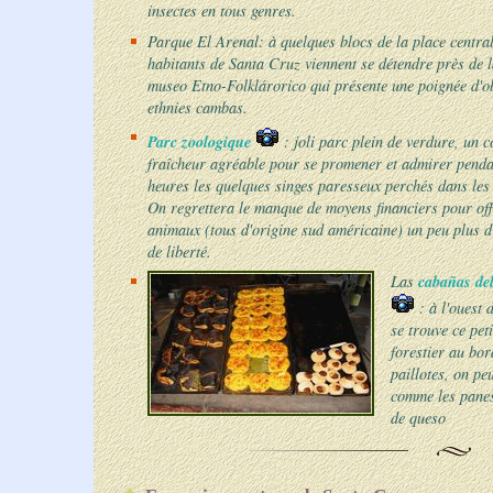
insectes en tous genres.
Parque El Arenal: à quelques blocs de la place central
habitants de Santa Cruz viennent se détendre près de la
museo Etno-Folklárorico qui présente une poignée d'obj
ethnies cambas.
Parc zoologique
: joli parc plein de verdure, un c
fraîcheur agréable pour se promener et admirer penda
heures les quelques singes paresseux perchés dans les
On regrettera le manque de moyens financiers pour off
animaux (tous d'origine sud américaine) un peu plus d
de liberté.
cabañas del
Las
: à l'ouest 
se trouve ce pet
forestier au bo
paillotes, on pe
comme les
panes
de queso