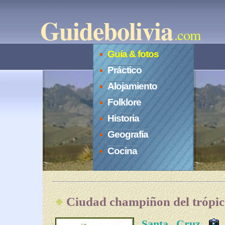
Guidebolivia
.com
Guía & fotos
Práctico
Alojamiento
Folklore
Historia
Geografía
Cocina
Ciudad champiñon del trópic
Santa Cruz
e