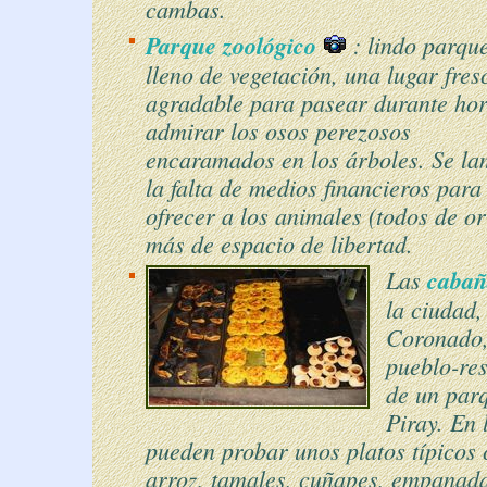
cambas.
Parque zoológico
: lindo parqu
lleno de vegetación, una lugar fres
agradable para pasear durante hor
admirar los osos perezosos
encaramados en los árboles. Se la
la falta de medios financieros para
ofrecer a los animales (todos de o
más de espacio de libertad.
Las
cabañ
la ciudad,
Coronado,
pueblo-res
de un parq
Piray. En
pueden probar unos platos típico
arroz, tamales, cuñapes, empanada